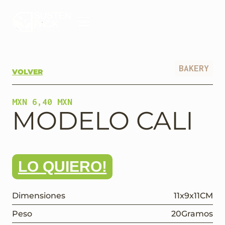
BAKERY
VOLVER
MXN 6,40 MXN
MODELO CALI
LO QUIERO!
Dimensiones
11
x
9
x
11
CM
Peso
20
Gramos