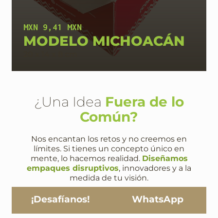
MXN 9,41 MXN
MODELO MICHOACÁN
20 x 14 x 8 cm
¿Una Idea
Fuera de lo
Común?
Nos encantan los retos y no creemos en
límites. Si tienes un concepto único en
mente, lo hacemos realidad.
Diseñamos
empaques disruptivos
, innovadores y a la
medida de tu visión.
¡Desafíanos!
WhatsApp