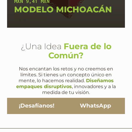
MXN 9,41 MXN
MODELO MICHOACÁN
20 x 14 x 8 cm
¿Una Idea
Fuera de lo
Común?
Nos encantan los retos y no creemos en
límites. Si tienes un concepto único en
mente, lo hacemos realidad.
Diseñamos
empaques disruptivos
, innovadores y a la
medida de tu visión.
¡Desafíanos!
WhatsApp