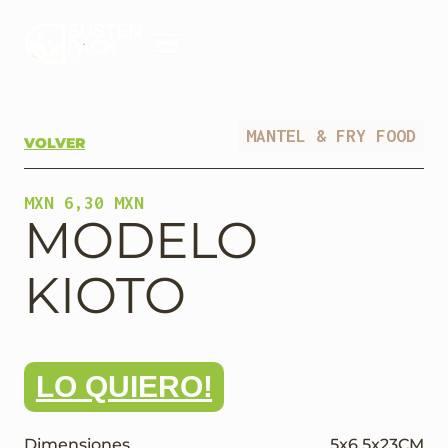
MANTEL & FRY FOOD
VOLVER
MXN 6,30 MXN
MODELO
KIOTO
LO QUIERO!
Dimensiones
5
x
6.5
x
23
CM