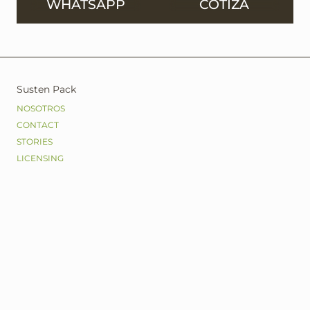
WHATSAPP
COTIZA
LAS 24 HORAS
CUENTA TU
HISTORIA
Susten Pack
NOSOTROS
CONTACT
STORIES
LICENSING
CHANGELOG
Modelos
ORIENTAL
ESPECIALES
CONOS & BANDEJAS
BISCUIT & PASTRY
VASOS Y COMPLEMENTOS
CONTENEDORES
MANTEL & FRY FOOD